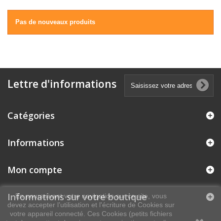
Pas de nouveaux produits
Lettre d'informations
Catégories
Informations
Mon compte
Informations sur votre boutique
En poursuivant votre navigation sur ce site, vous
devez accepter l’utilisation et l'écriture de Cookies sur
votre appareil connecté. Ces Cookies (petits fichiers